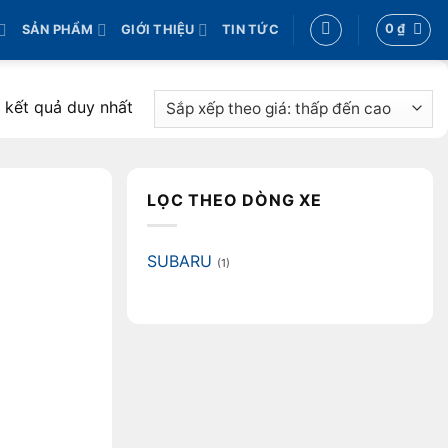
0
₫
SẢN PHẨM
GIỚI THIỆU
TIN TỨC
ị kết quả duy nhất
LỌC THEO DÒNG XE
SUBARU
(1)