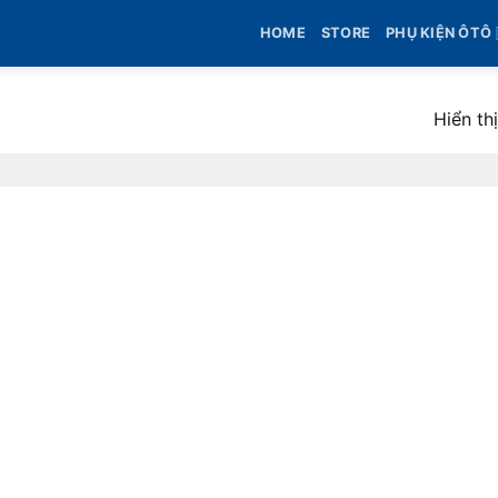
HOME
STORE
PHỤ KIỆN ÔTÔ
Hiển th