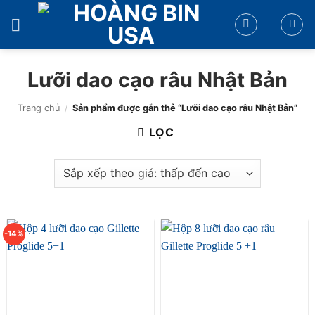
Bỏ
qua
nội
dung
Lưỡi dao cạo râu Nhật Bản
Trang chủ
/
Sản phẩm được gắn thẻ “Lưỡi dao cạo râu Nhật Bản”
LỌC
-14%