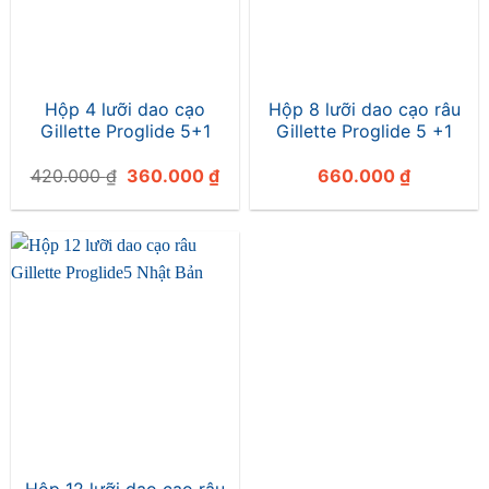
Hộp 4 lưỡi dao cạo
Hộp 8 lưỡi dao cạo râu
Gillette Proglide 5+1
Gillette Proglide 5 +1
Giá
Giá
420.000
₫
360.000
₫
660.000
₫
gốc
hiện
là:
tại
420.000 ₫.
là:
360.000 ₫.