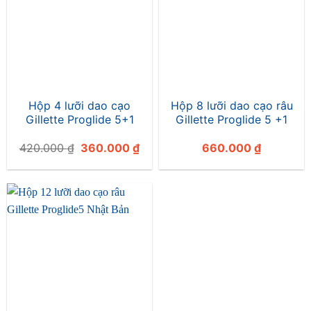
Hộp 4 lưỡi dao cạo
Hộp 8 lưỡi dao cạo râu
Gillette Proglide 5+1
Gillette Proglide 5 +1
Giá
Giá
420.000
₫
360.000
₫
660.000
₫
gốc
hiện
là:
tại
420.000 ₫.
là:
360.000 ₫.