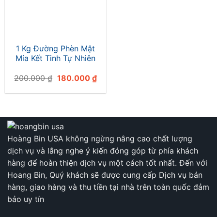
1 Kg Đường Phèn Mật
Mía Kết Tinh Tự Nhiên
Giá
Giá
200.000
₫
180.000
₫
gốc
hiện
là:
tại
200.000 ₫.
là:
180.000 ₫.
Hoàng Bin USA không ngừng nâng cao chất lượng
dịch vụ và lắng nghe ý kiến đóng góp từ phía khách
hàng để hoàn thiện dịch vụ một cách tốt nhất. Đến với
Hoang Bin, Quý khách sẽ được cung cấp Dịch vụ bán
hàng, giao hàng và thu tiền tại nhà trên toàn quốc đảm
bảo uy tín