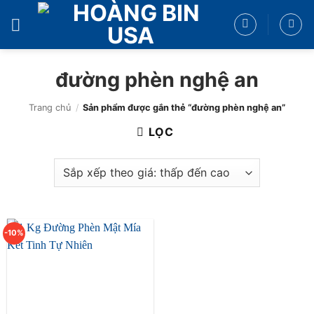
Bỏ
qua
nội
dung
đường phèn nghệ an
Trang chủ
/
Sản phẩm được gắn thẻ “đường phèn nghệ an”
LỌC
-10%