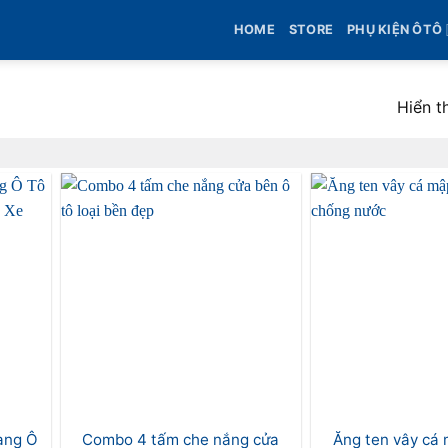
HOME
STORE
PHỤ KIỆN ÔTÔ
Hiển t
ang Ô
Combo 4 tấm che nắng cửa
Ăng ten vây cá 