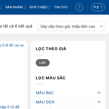
0
₫
SẢN PHẨM
GIỚI THIỆU
TIN TỨC
Đã
hị tất cả 6 kết quả
sắp
xếp
theo
LỌC THEO GIÁ
giá:
thấp
Giá
Giá
đến
LỌC
tối
tối
thiểu
đa
cao
LỌC MÀU SẮC
MÀU BẠC
(1)
MÀU ĐEN
(1)
mập ô tô đế