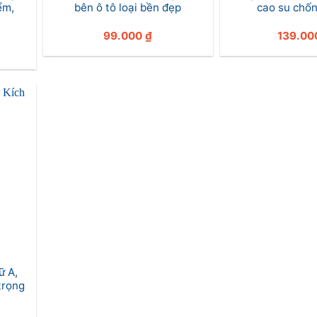
ểm,
bên ô tô loại bền đẹp
cao su chố
99.000
₫
139.0
ữ A,
 trọng