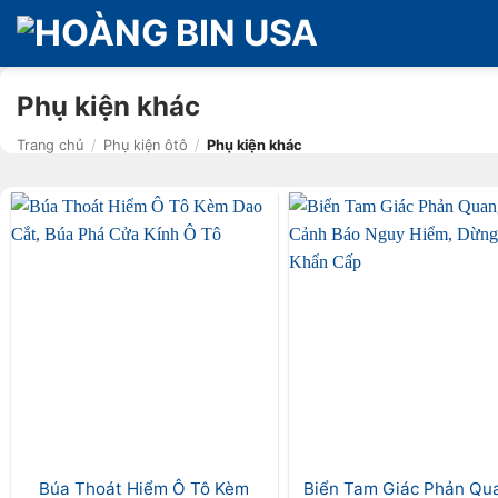
Bỏ
qua
nội
dung
Phụ kiện khác
Trang chủ
/
Phụ kiện ôtô
/
Phụ kiện khác
Búa Thoát Hiểm Ô Tô Kèm
Biển Tam Giác Phản Qu